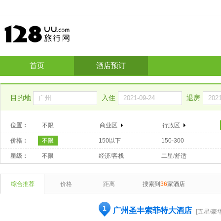
首页
酒店预订
目的地
入住
退房
位置：
不限
商业区
行政区
价格：
不限
150以下
150-300
星级：
不限
经济/客栈
二星/舒适
综合推荐
价格
距离
搜索到
36
家酒店
1
广州圣丰索菲特大酒店
[五星/豪华