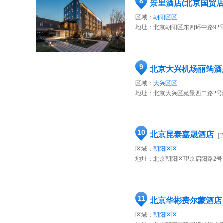
8
景里酒店(北京国贸店
区域：
朝阳区区
地址：
北京朝阳区东四环中路92号
9
北京大兴机场丽筠酒
区域：
大兴区区
地址：
北京大兴区苑景西二路2号院
10
北京昆泰嘉晟酒店
[
区域：
朝阳区区
地址：
北京朝阳区望京启阳路2号
11
北京华彬费尔蒙酒店
区域：
朝阳区区