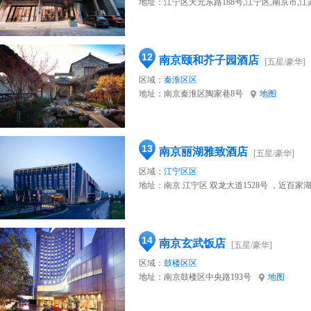
地址：
江宁区天元东路188号,江宁区,南京市,江
12
南京颐和芥子园酒店
[五星/豪华]
区域：
秦淮区区
地址：
南京秦淮区陶家巷8号
地图
13
南京丽湖雅致酒店
[五星/豪华]
区域：
江宁区区
地址：
南京 江宁区 双龙大道1528号 ，近百家
14
南京玄武饭店
[五星/豪华]
区域：
鼓楼区区
地址：
南京鼓楼区中央路193号
地图