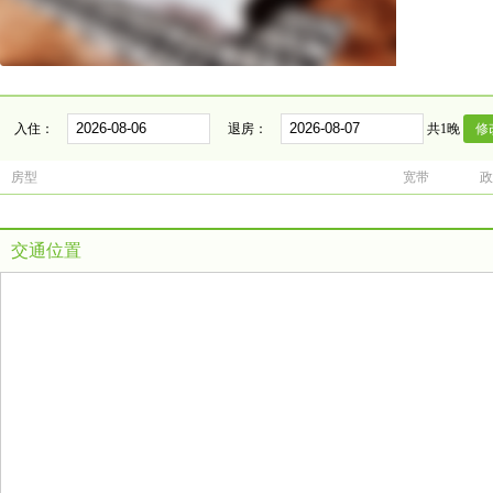
入住：
退房：
共1晚
房型
宽带
政
交通位置