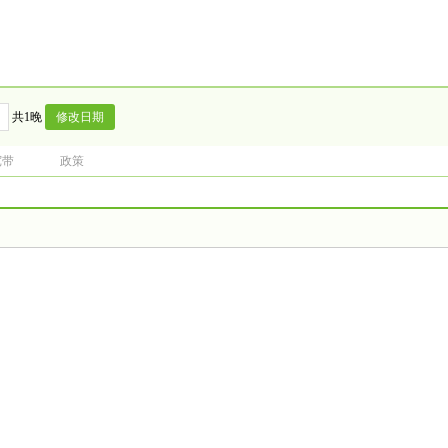
共1晚
宽带
政策