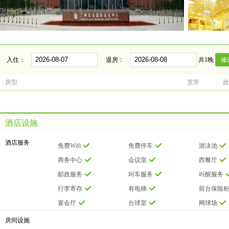
入住：
退房：
共1晚
房型
宽带
政
酒店设施
酒店服务
免费Wifi
免费停车
游泳池
商务中心
会议室
西餐厅
邮政服务
叫车服务
叫醒服务
行李寄存
有电梯
前台保险
宴会厅
台球室
网球场
房间设施