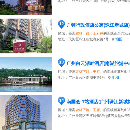
地址：
广州市白云区 广州白云区沙太中路668号
12
丹顿行政酒店公寓(珠江新城店)
区域：距离
农林下路，王府井
的直线距离约5.2
地址：
天河区珠江新城海安路2号
地图
13
广州白云湖畔酒店(南湖旅游中
区域：距离
农林下路，王府井
的直线距离约6.4
地址：
广州白云区南湖中路1号
地图
14
南国会·1站酒店(广州珠江新城
区域：距离
农林下路，王府井
的直线距离约6.3
地址：
广州天河区天河路683号 (酒店大堂位于5