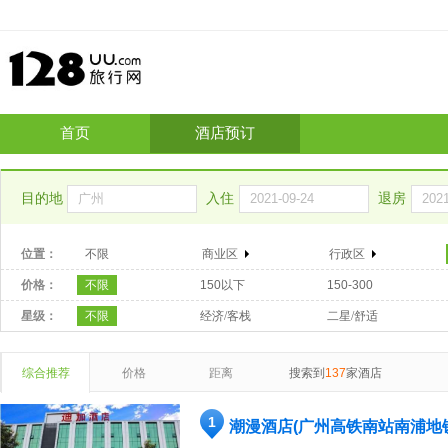
首页
酒店预订
目的地
入住
退房
位置：
不限
商业区
行政区
价格：
不限
150以下
150-300
星级：
不限
经济/客栈
二星/舒适
综合推荐
价格
距离
搜索到
137
家酒店
1
潮漫酒店(广州高铁南站南浦地