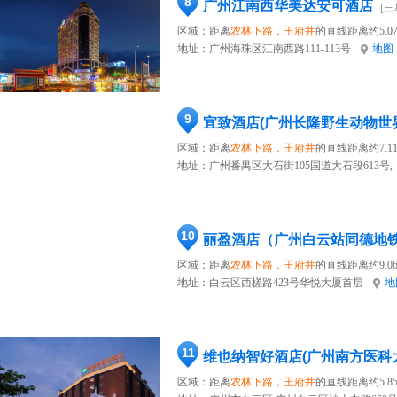
8
广州江南西华美达安可酒店
[三
区域：距离
农林下路，王府井
的直线距离约5.0
地址：
广州海珠区江南西路111-113号
地图
9
宜致酒店(广州长隆野生动物世
区域：距离
农林下路，王府井
的直线距离约7.1
地址：
广州番禺区大石街105国道大石段613号,
10
丽盈酒店（广州白云站同德地
区域：距离
农林下路，王府井
的直线距离约9.0
地址：
白云区西槎路423号华悦大厦首层
地
11
维也纳智好酒店(广州南方医科
区域：距离
农林下路，王府井
的直线距离约5.8