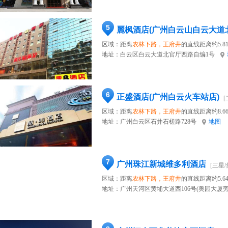
5
麗枫酒店(广州白云山白云大道
区域：距离
农林下路，王府井
的直线距离约5.8
地址：
白云区白云大道北官厅西路自编1号
6
正盛酒店(广州白云火车站店)
[
区域：距离
农林下路，王府井
的直线距离约8.6
地址：
广州白云区石井石槎路728号
地图
7
广州珠江新城维多利酒店
[三星/
区域：距离
农林下路，王府井
的直线距离约5.6
地址：
广州天河区黄埔大道西106号(奥园大厦旁