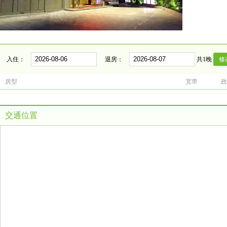
入住：
退房：
共1晚
房型
宽带
政
交通位置