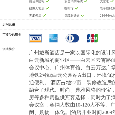
前台保险柜
安全消防系统
大堂吧
残障人客房
咖啡厅
电子结账
无烟楼层
无障碍通道
24小时热
房间设施
可接受信用卡
酒店简介
广州戴斯酒店是一家以国际化的设计
白云新城的商业区——白云区云霄路8
会议中心、广州体育馆、白云万达广
地铁2号线白云公园站A出口，环境优
通便利。|酒店占地27亩，装修改造
融合了现代、时尚、典雅风格的珍宝
房等多种房型供宾客选择，同时为了
会议室，容纳人数由10-120人不等
闲、购物一体化。|酒店开业时间2009年