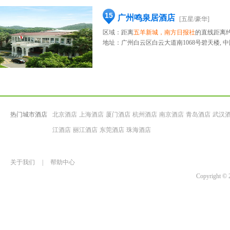
15
广州鸣泉居酒店
[五星/豪华]
区域：距离
五羊新城，南方日报社
的直线距离约
地址：
广州白云区白云大道南1068号碧天楼, 中
热门城市酒店
北京酒店
上海酒店
厦门酒店
杭州酒店
南京酒店
青岛酒店
武汉
江酒店
丽江酒店
东莞酒店
珠海酒店
关于我们
|
帮助中心
Copyrigh