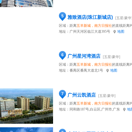
5
雅致酒店(珠江新城店)
[五星/豪华
区域：距离
五羊新城，南方日报社
的直线距离约
地址：
广州天河区临江大道395号
地图
6
广州星河湾酒店
[五星/豪华]
区域：距离
五羊新城，南方日报社
的直线距离约
地址：
番禺区番禺大道北1号
地图
7
广州云凯酒店
[五星/豪华]
区域：距离
五羊新城，南方日报社
的直线距离约
地址：
同和路187号,白云区,广州市,广东
地