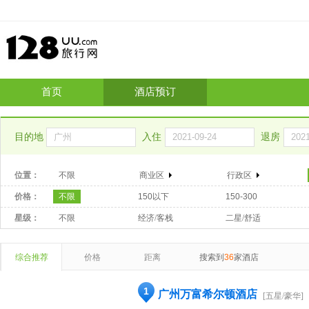
首页
酒店预订
目的地
入住
退房
位置：
不限
商业区
行政区
价格：
不限
150以下
150-300
星级：
不限
经济/客栈
二星/舒适
综合推荐
价格
距离
搜索到
36
家酒店
1
广州万富希尔顿酒店
[五星/豪华]