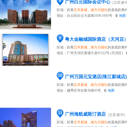
8
广州白云国际会议中心
[五星/豪华
区域：距离
五羊新城，南方日报社
的直线距离约
地址：
白云区白云大道南1039-1045号
地图
9
粤大金融城国际酒店（天河店
区域：距离
五羊新城，南方日报社
的直线距离约
地址：
广州天河区黄埔大道中322号 (天河区)
10
广州万国元宝酒店(珠江新城店)
区域：距离
五羊新城，南方日报社
的直线距离约
地址：
越秀区寺右新马路93号
地图
11
广州海航威斯汀酒店
[五星/豪华]
区域：距离
五羊新城，南方日报社
的直线距离约