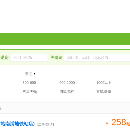
退房
关键词
景点
300-600
600-1000
1000以上
适
三星/舒适
四星/高档
五星/豪华
店
258
南站南浦地铁站店)
￥
[二星/舒适]