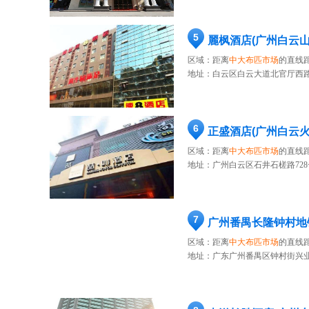
5
麗枫酒店(广州白云
区域：距离
中大布匹市场
的直线距
地址：
白云区白云大道北官厅西路
6
正盛酒店(广州白云火
区域：距离
中大布匹市场
的直线距
地址：
广州白云区石井石槎路728
7
广州番禺长隆钟村地
区域：距离
中大布匹市场
的直线距
地址：
广东广州番禺区钟村街兴业