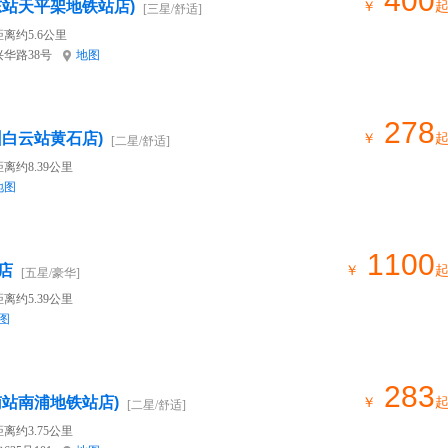
400
东站天平架地铁站店)
￥
[三星/舒适]
离约5.6公里
华路38号
地图
278
州白云站黄石店)
￥
[二星/舒适]
离约8.39公里
地图
1100
店
￥
[五星/豪华]
离约5.39公里
图
283
南站南浦地铁站店)
￥
[二星/舒适]
离约3.75公里