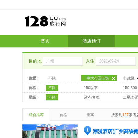
首页
酒店预订
目的地
入住
位置：
不限
中大布匹市场
行政区
价格：
不限
150以下
150-300
星级：
不限
经济/客栈
二星/舒
综合推荐
价格
距离
搜索到
137
家酒
1
潮漫酒店(广州高铁