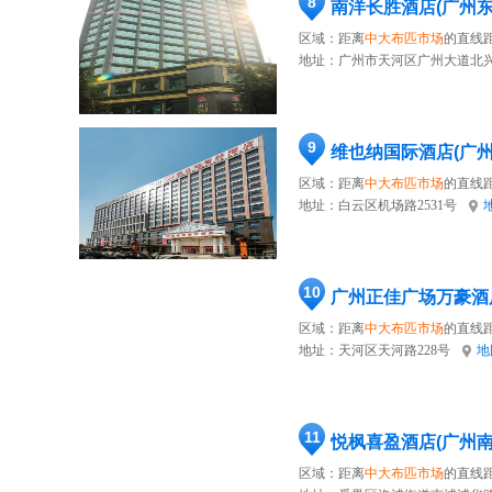
8
南洋长胜酒店(广州
区域：距离
中大布匹市场
的直线距
地址：
广州市天河区广州大道北兴
9
维也纳国际酒店(广
区域：距离
中大布匹市场
的直线距
地址：
白云区机场路2531号
10
广州正佳广场万豪酒
区域：距离
中大布匹市场
的直线距
地址：
天河区天河路228号
地
11
悦枫喜盈酒店(广州
区域：距离
中大布匹市场
的直线距