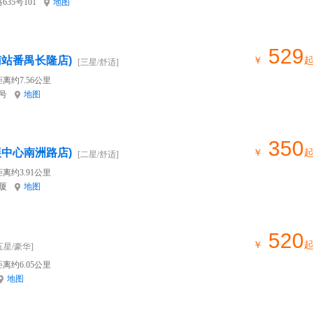
35号101
地图
529
南站番禺长隆店)
￥
[三星/舒适]
离约7.56公里
号
地图
350
展中心南洲路店)
￥
[二星/舒适]
离约3.91公里
厦
地图
520
￥
五星/豪华]
离约6.05公里
地图