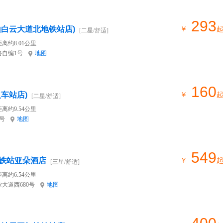
293
山白云大道北地铁站店)
￥
[二星/舒适]
离约8.01公里
自编1号
地图
160
车站店)
￥
[二星/舒适]
离约9.54公里
号
地图
549
铁站亚朵酒店
￥
[三星/舒适]
离约6.54公里
大道西680号
地图