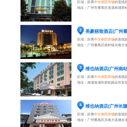
区域：距离
中大布匹市场
的直线距
地址：
广州市番禺区洛溪南浦碧桂
2
美豪丽致酒店(广州
区域：距离
中大布匹市场
的直线距
地址：
广州番禺区南村镇兴南大道
3
维也纳酒店(广州南
区域：距离
中大布匹市场
的直线距
地址：
南浦洛浦街碧桂园会所首层
4
维也纳酒店(广州长
区域：距离
中大布匹市场
的直线距
地址：
广州番禺区兴南大道塘步东