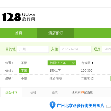
首页
酒店预订
目的地
入住
退房
位置：
不限
沙面/上下九步行街
行政区
价格：
不限
150以下
150-300
星级：
不限
经济/客栈
二星/舒适
综合推荐
价格
距离
搜索到
29
家酒店
1
广州北京路步行街美居酒店
[三