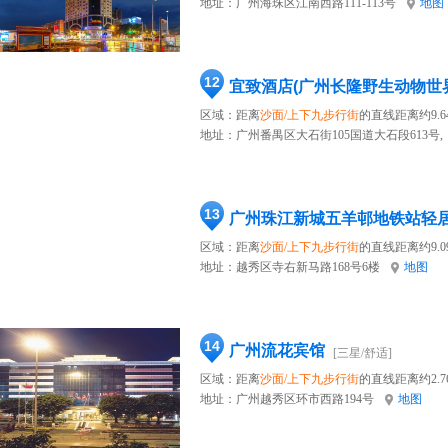
地址：
广州海珠区江南西路111-113号
地图
12
宜致酒店(广州长隆野生动物世
区域：距离
沙面/上下九步行街
的直线距离约9.6
地址：
广州番禺区大石街105国道大石段613号,
13
广州珠江新城五羊邨地铁站轻
区域：距离
沙面/上下九步行街
的直线距离约9.0
地址：
越秀区寺右新马路168号6楼
地图
14
广州流花宾馆
[三星/舒适]
区域：距离
沙面/上下九步行街
的直线距离约2.7
地址：
广州越秀区环市西路194号
地图