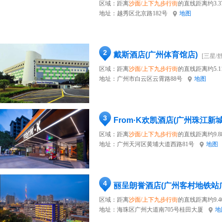
区域：距离
沙面/上下九步行街
的直线距离约3.3
地址：
越秀区北京路182号
地图
2
戴斯酒店(广州体育馆店)
[三星/
区域：距离
沙面/上下九步行街
的直线距离约5.1
地址：
广州市白云区云霄路88号
地图
3
From·K欢凯酒店(广州珠江新
区域：距离
沙面/上下九步行街
的直线距离约9.8
地址：
广州天河区黄埔大道西路81号
地图
4
丽呈朗誉酒店(广州客村地铁站
区域：距离
沙面/上下九步行街
的直线距离约9.4
地址：
海珠区广州大道南705号桂田大厦
地