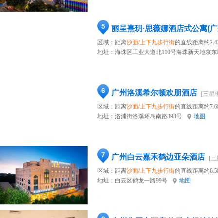
5
区域：距离
沙面/上下九步行街
的直线距离约2.4
地址：
海珠区工业大道北110号海珠新天地京东
6
广州洛溪希尔顿欢朋酒店
[三星/
区域：距离
沙面/上下九步行街
的直线距离约7.6
地址：
洛浦街洛溪环岛南路398号
地图
7
广州白云嘉禾鹤边亚朵酒店
[三
区域：距离
沙面/上下九步行街
的直线距离约6.5
地址：
白云区鹤龙一路99号
地图