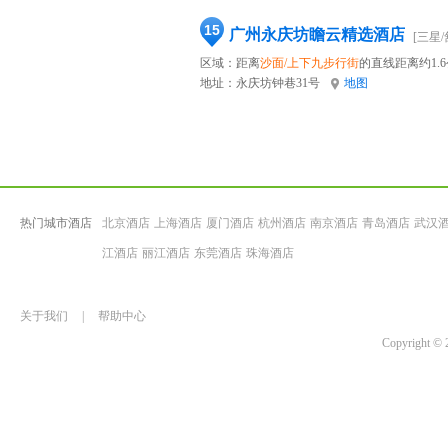
15
广州永庆坊瞻云精选酒店
[三星/
区域：距离
沙面/上下九步行街
的直线距离约1.
地址：
永庆坊钟巷31号
地图
热门城市酒店
北京酒店
上海酒店
厦门酒店
杭州酒店
南京酒店
青岛酒店
武汉
江酒店
丽江酒店
东莞酒店
珠海酒店
关于我们
|
帮助中心
Copyrigh