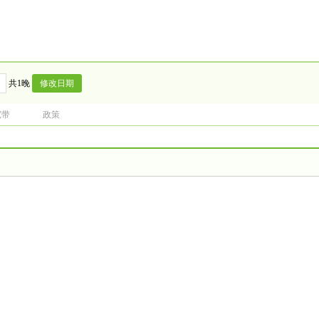
共1晚
宽带
政策