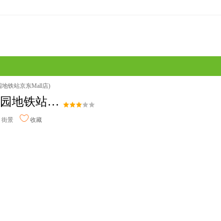
铁站京东Mall店)
丽呈熹玥·思薇娜酒店式公寓(广州沙园地铁站京东Mall店)
街景
收藏