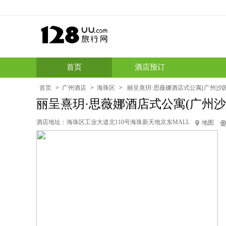
首页
酒店预订
首页
>
广州酒店
>
海珠区
>
丽呈熹玥·思薇娜酒店式公寓(广州沙园地
酒店地址：
海珠区工业大道北110号海珠新天地京东MALL
地图