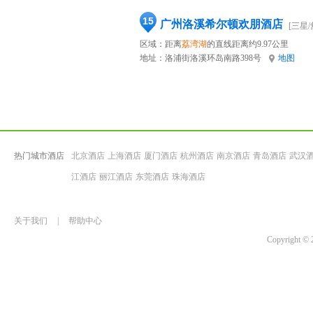
15
广州洛溪希尔顿欢朋酒店
[三星/
区域：距离
荔湾湖
的直线距离约9.97公里
地址：
洛浦街洛溪环岛南路398号
地图
热门城市酒店
北京酒店
上海酒店
厦门酒店
杭州酒店
南京酒店
青岛酒店
武汉
江酒店
丽江酒店
东莞酒店
珠海酒店
关于我们
|
帮助中心
Copyrigh