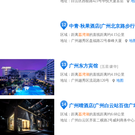
地址：
白云区西槎路423号华悦大厦首层
地
12
中青·秋果酒店(广州北京路步行
区域：距离
荔湾湖
的直线距离约4.15公里
地址：
广州越秀区盘福路22号泰峰大厦
地
13
广州东方宾馆
[五星/豪华]
区域：距离
荔湾湖
的直线距离约4.19公里
地址：
广州越秀区流花路120号
地图
14
广州晴酒店(广州白云站百信广
区域：距离
荔湾湖
的直线距离约6.68公里
地址：
广州白云区齐富二横路2号威利商务中心