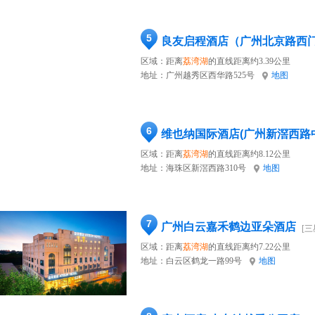
5
良友启程酒店（广州北京路西
区域：距离
荔湾湖
的直线距离约3.39公里
地址：
广州越秀区西华路525号
地图
6
维也纳国际酒店(广州新滘西路
区域：距离
荔湾湖
的直线距离约8.12公里
地址：
海珠区新滘西路310号
地图
7
广州白云嘉禾鹤边亚朵酒店
[三
区域：距离
荔湾湖
的直线距离约7.22公里
地址：
白云区鹤龙一路99号
地图