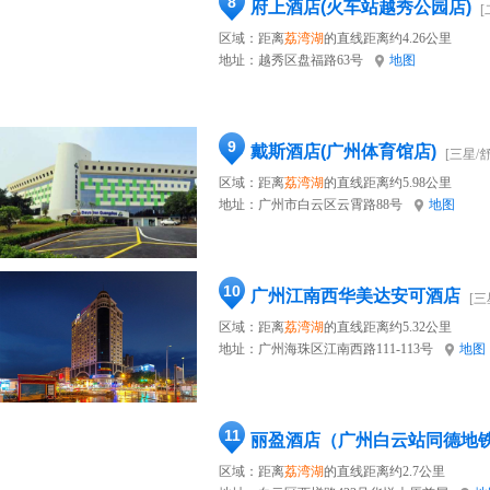
8
府上酒店(火车站越秀公园店)
[
区域：距离
荔湾湖
的直线距离约4.26公里
地址：
越秀区盘福路63号
地图
9
戴斯酒店(广州体育馆店)
[三星/
区域：距离
荔湾湖
的直线距离约5.98公里
地址：
广州市白云区云霄路88号
地图
10
广州江南西华美达安可酒店
[三
区域：距离
荔湾湖
的直线距离约5.32公里
地址：
广州海珠区江南西路111-113号
地图
11
丽盈酒店（广州白云站同德地
区域：距离
荔湾湖
的直线距离约2.7公里