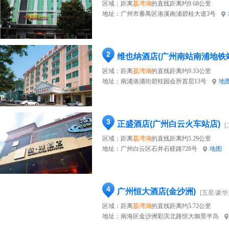
区域：距离
荔湾湖
的直线距离约9.68公里
地址：
广州市番禺区洛溪南浦碧桂大道3号
2
维也纳酒店(广州南站南浦地铁
区域：距离
荔湾湖
的直线距离约9.33公里
地址：
南浦洛浦街碧桂园会所首层13号
地
3
正盛酒店(广州白云火车站店)
[
区域：距离
荔湾湖
的直线距离约5.29公里
地址：
广州白云区石井石槎路728号
地图
4
广州恒大酒店(金沙洲)
[五星/豪华
区域：距离
荔湾湖
的直线距离约5.72公里
地址：
南海区金沙洲彩滨北路恒大御景半岛