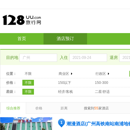
首页
酒店预订
目的地
入住
退房
位置：
不限
商业区
行政区
价格：
不限
150以下
150-300
星级：
不限
经济/客栈
二星/舒适
综合推荐
价格
距离
搜索到
55
家酒店
1
潮漫酒店(广州高铁南站南浦地