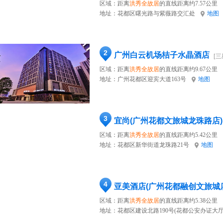
区域：距离
洪秀全故居
的直线距离约7.57公里
地址：
花都区曙光路与紫薇路交汇处
地图
2
广州白云机场桔子水晶酒店
[三
区域：距离
洪秀全故居
的直线距离约9.67公里
地址：
广州花都区迎宾大道163号
地图
3
宜尚(广州花都文旅城龙珠路店)
区域：距离
洪秀全故居
的直线距离约5.42公里
地址：
花都区新华街道龙珠路21号
地图
4
亚美酒店(广州花都融创文旅城
区域：距离
洪秀全故居
的直线距离约5.38公里
地址：
花都区建设北路190号(花都公安办证大厅