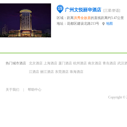
15
广州文悦丽华酒店
[三星/舒适]
区域：距离
洪秀全故居
的直线距离约5.47公里
地址：
花都区建设北路213号
地图
热门城市酒店
北京酒店
上海酒店
厦门酒店
杭州酒店
南京酒店
青岛酒店
武汉
江酒店
丽江酒店
东莞酒店
珠海酒店
关于我们
|
帮助中心
Copyrigh