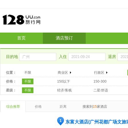
首页
酒店预订
目的地
入住
退房
位置：
不限
商业区
行政区
价格：
不限
150以下
150-300
星级：
不限
经济/客栈
二星/舒适
综合推荐
价格
距离
搜索到
15
家酒店
1
东富大酒店(广州花都广场文旅