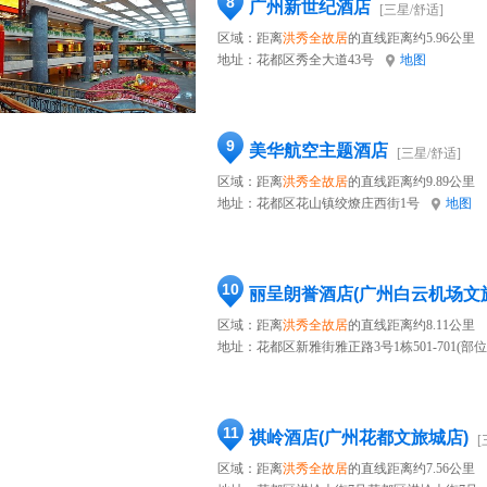
8
广州新世纪酒店
[三星/舒适]
区域：距离
洪秀全故居
的直线距离约5.96公里
地址：
花都区秀全大道43号
地图
9
美华航空主题酒店
[三星/舒适]
区域：距离
洪秀全故居
的直线距离约9.89公里
地址：
花都区花山镇绞燎庄西街1号
地图
10
丽呈朗誉酒店(广州白云机场文
区域：距离
洪秀全故居
的直线距离约8.11公里
地址：
花都区新雅街雅正路3号1栋501-701(部
11
祺岭酒店(广州花都文旅城店)
[
区域：距离
洪秀全故居
的直线距离约7.56公里