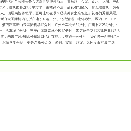
造的现代化全智能商务会议综合型涉外酒店，集商旅、会议、娱乐、休闲、中西
方米，建筑面积达4万平方米，主楼高25层，是花都地区又一标志性建筑；拥有
0余人、顶层为旋转餐厅，更可让您在尽享经典美食之余饱览新花都的秀丽风景。|
白云国际机场的所在地；东连广州、北接清远、毗邻港澳，区内105、106、
。酒店距离新白云国际机场12分钟、广州火车北站5分钟、广州市区25分钟、中
钟、汽车城10分钟、王子山国家森林公园15分钟；酒店位于花都区建设北路213
道，未来广州地铁9号线出口也近在咫尺，交通十分便利。我们将一直秉承“宾
劳、尽情享受生活，更是您商务会议、谈判、宴请、旅游、休闲度假的最佳选