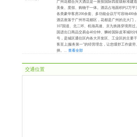
广州花都合兴大酒店是一座按国际四星级标准建
美食、度假、购物于一体。酒店占地面积约2万平
各类豪华客房200余套、多功能会议厅可容纳40
酒店座落于广州市花都区，花都是广州的北大门，新
107国道、北二环、机场高速、京九铁路穿境而过
国进出口商品交易会40分钟、狮岭国际皮革城8分
号，是城区通往区内各大开发区、工业区的主要干
客至上|服务第一”的经营理念，让您缓舒工作疲
择。
...
查看全部
交通位置