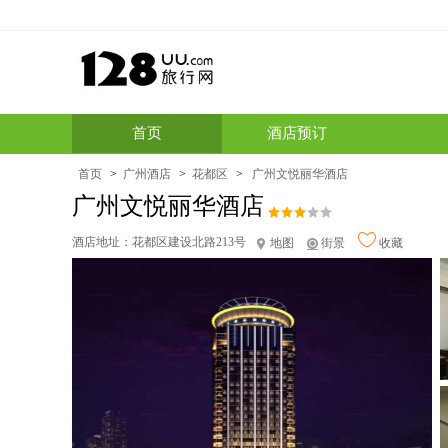
首页
酒店预订
首页
>
广州酒店
>
花都区
>
广州文悦丽华酒店
广州文悦丽华酒店
酒店地址：
花都区建设北路213号
地图
街景
收藏