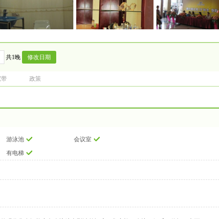
共1晚
宽带
政策
游泳池
会议室
有电梯