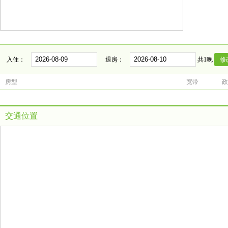
入住：
退房：
共1晚
房型
宽带
政
交通位置