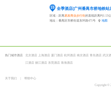
15
全季酒店(广州番禺市桥地铁站
区域：距离
易发商业步行街
的直线距离约1.13
地址：
番禺区市桥街道东环路471号
地图
热门城市酒店
北京酒店
上海酒店
厦门酒店
杭州酒店
南京酒店
青岛酒店
武汉
江酒店
丽江酒店
东莞酒店
珠海酒店
关于我们
|
帮助中心
Copyrigh