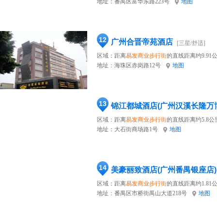
地址：
番禺区富华东路223号
地图
12
广州合晋帝苑酒店
[三星/舒适]
区域：距离
易发商业步行街
的直线距离约9.91
地址：
海珠区赤岗路12号
地图
13
锦江都城酒店(广州汉溪长隆万
区域：距离
易发商业步行街
的直线距离约5.8公
地址：
大石街商场路1号
地图
14
美豪丽致酒店(广州番禺银座店)
区域：距离
易发商业步行街
的直线距离约1.81
地址：
番禺区市桥街禺山大道218号
地图