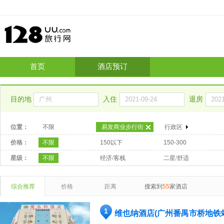
首页
酒店预订
目的地
入住
退房
位置：
不限
易发商业步行街
行政区
价格：
不限
150以下
150-300
星级：
不限
经济/客栈
二星/舒适
综合推荐
价格
距离
搜索到
55
家酒店
1
维也纳酒店(广州番禺市桥地铁