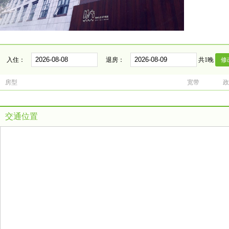
入住：
退房：
共1晚
房型
宽带
政
交通位置