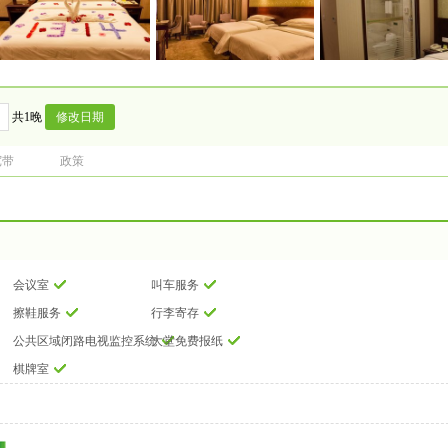
共1晚
宽带
政策
会议室
叫车服务
擦鞋服务
行李寄存
公共区域闭路电视监控系统
大堂免费报纸
棋牌室