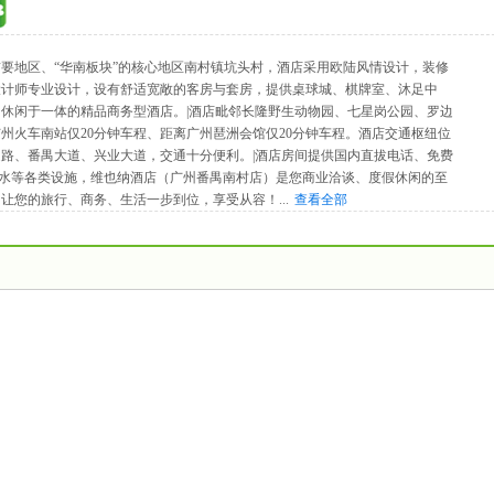
要地区、“华南板块”的核心地区南村镇坑头村，酒店采用欧陆风情设计，装修
设计师专业设计，设有舒适宽敞的客房与套房，提供桌球城、棋牌室、沐足中
休闲于一体的精品商务型酒店。|酒店毗邻长隆野生动物园、七星岗公园、罗边
州火车南站仅20分钟车程、距离广州琶洲会馆仅20分钟车程。酒店交通枢纽位
路、番禺大道、兴业大道，交通十分便利。|酒店房间提供国内直拔电话、免费
时热水等各类设施，维也纳酒店（广州番禺南村店）是您商业洽谈、度假休闲的至
，让您的旅行、商务、生活一步到位，享受从容！
...
查看全部