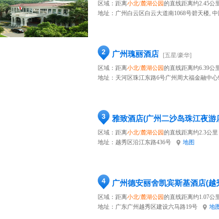
区域：距离
小北/麓湖公园
的直线距离约2.45公
地址：
广州白云区白云大道南1068号碧天楼, 中
2
广州瑰丽酒店
[五星/豪华]
区域：距离
小北/麓湖公园
的直线距离约6.39公
地址：
天河区珠江东路6号广州周大福金融中心9
3
雅致酒店(广州二沙岛珠江夜游
区域：距离
小北/麓湖公园
的直线距离约2.3公里
地址：
越秀区沿江东路436号
地图
4
广州德安丽舍凯宾斯基酒店(越
区域：距离
小北/麓湖公园
的直线距离约1.07公
地址：
广东广州越秀区建设六马路19号
地