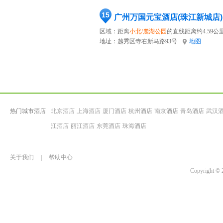
15
广州万国元宝酒店(珠江新城店)
区域：距离
小北/麓湖公园
的直线距离约4.59公
地址：
越秀区寺右新马路93号
地图
热门城市酒店
北京酒店
上海酒店
厦门酒店
杭州酒店
南京酒店
青岛酒店
武汉
江酒店
丽江酒店
东莞酒店
珠海酒店
关于我们
|
帮助中心
Copyrigh