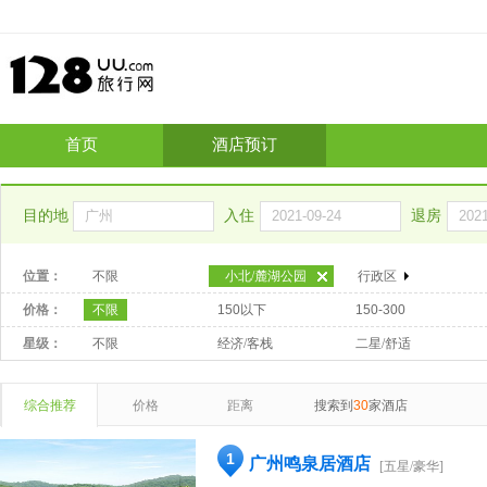
首页
酒店预订
目的地
入住
退房
位置：
不限
小北/麓湖公园
行政区
价格：
不限
150以下
150-300
星级：
不限
经济/客栈
二星/舒适
综合推荐
价格
距离
搜索到
30
家酒店
1
广州鸣泉居酒店
[五星/豪华]