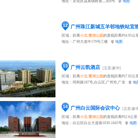
地址：
从化区温泉镇岭泉二街8号
地图
12
广州珠江新城五羊邨地铁站宜
区域：距离
小北/麓湖公园
的直线距离约4.95公
地址：
广州大道中179号三楼
地图
13
广州云凯酒店
[五星/豪华]
区域：距离
小北/麓湖公园
的直线距离约7.02公
地址：
同和路187号,白云区,广州市,广东
地
14
广州白云国际会议中心
[五星/豪华
区域：距离
小北/麓湖公园
的直线距离约2.6公里
地址：
白云区白云大道南1039-1045号
地图