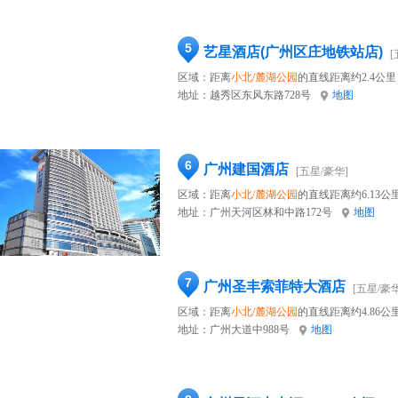
5
艺星酒店(广州区庄地铁站店)
[
区域：距离
小北/麓湖公园
的直线距离约2.4公里
地址：
越秀区东风东路728号
地图
6
广州建国酒店
[五星/豪华]
区域：距离
小北/麓湖公园
的直线距离约6.13公
地址：
广州天河区林和中路172号
地图
7
广州圣丰索菲特大酒店
[五星/豪华
区域：距离
小北/麓湖公园
的直线距离约4.86公
地址：
广州大道中988号
地图