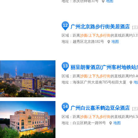
地址：
永庆坊钟巷31号
地图
12
广州北京路步行街美居酒店
[三
区域：距离
沙面/上下九步行街
的直线距离约3.3
地址：
越秀区北京路182号
地图
13
丽呈朗誉酒店(广州客村地铁站
区域：距离
沙面/上下九步行街
的直线距离约9.4
地址：
海珠区广州大道南705号桂田大厦
地
14
广州白云嘉禾鹤边亚朵酒店
[三
区域：距离
沙面/上下九步行街
的直线距离约6.5
地址：
白云区鹤龙一路99号
地图