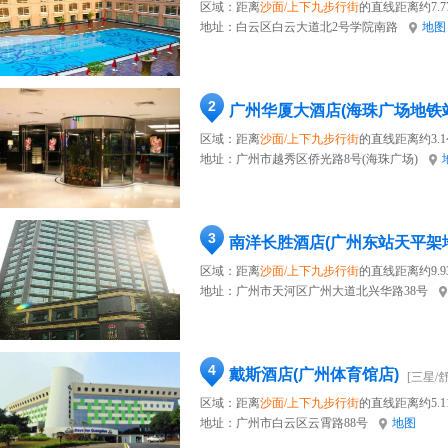
区域：距离
沙面/上下九步行街
的直线距离约7.7
地址：
白云区白云大道北2号学院南路
地图
2
广州华厦大酒店(海珠广场地铁
区域：距离
沙面/上下九步行街
的直线距离约3.
地址：
广州市越秀区侨光路8号(海珠广场)
3
南洋长胜酒店(广州东站天平架
区域：距离
沙面/上下九步行街
的直线距离约9.9
地址：
广州市天河区广州大道北兴华路38号
4
戴斯酒店(广州体育馆店)
[三星/
区域：距离
沙面/上下九步行街
的直线距离约5.1
地址：
广州市白云区云霄路88号
地图