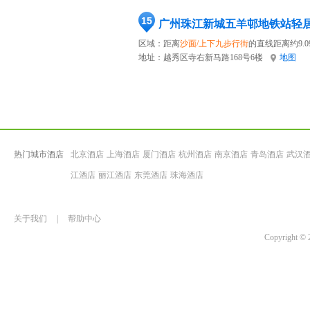
15
广州珠江新城五羊邨地铁站轻
区域：距离
沙面/上下九步行街
的直线距离约9.0
地址：
越秀区寺右新马路168号6楼
地图
热门城市酒店
北京酒店
上海酒店
厦门酒店
杭州酒店
南京酒店
青岛酒店
武汉
江酒店
丽江酒店
东莞酒店
珠海酒店
关于我们
|
帮助中心
Copyrigh