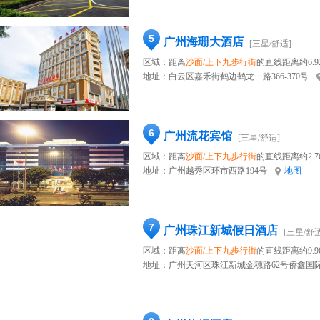
5
广州海珊大酒店
[三星/舒适]
区域：距离
沙面/上下九步行街
的直线距离约6.9
地址：
白云区嘉禾街鹤边鹤龙一路366-370号
6
广州流花宾馆
[三星/舒适]
区域：距离
沙面/上下九步行街
的直线距离约2.7
地址：
广州越秀区环市西路194号
地图
7
广州珠江新城假日酒店
[三星/舒适
区域：距离
沙面/上下九步行街
的直线距离约9.9
地址：
广州天河区珠江新城金穗路62号侨鑫国际