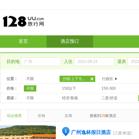
首页
酒店预订
目的地
入住
退房
位置：
不限
沙面/上下九步行街
行政区
价格：
不限
150以下
150-300
星级：
不限
经济/客栈
二星/舒适
综合推荐
价格
距离
搜索到
29
家酒店
1
广州逸林假日酒店
[三星/舒适]