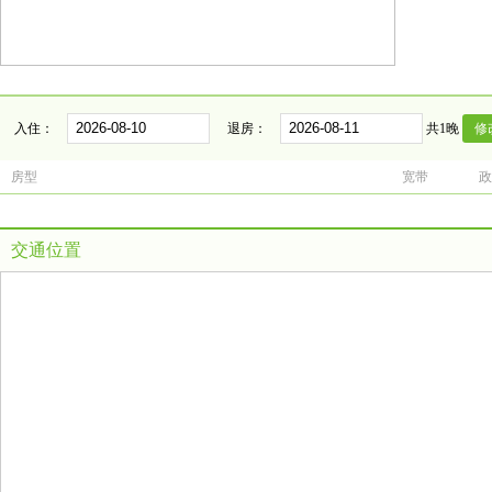
入住：
退房：
共1晚
房型
宽带
政
交通位置