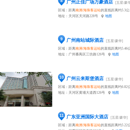
8
广州正佳广场万豪酒店
[五星/豪华
区域：距离
南洲/海珠客运站
的直线距离约5.3公
地址：
天河区天河路228号
地图
9
广州南站城际酒店
[五星/豪华]
区域：距离
南洲/海珠客运站
的直线距离约5.46
地址：
广州番禺区三坊路126号
地图
10
广州云来斯堡酒店
[五星/豪华]
区域：距离
南洲/海珠客运站
的直线距离约6.82
地址：
天河区黄埔大道西126号
地图
11
广东亚洲国际大酒店
[五星/豪华]
区域：距离
南洲/海珠客运站
的直线距离约5.22