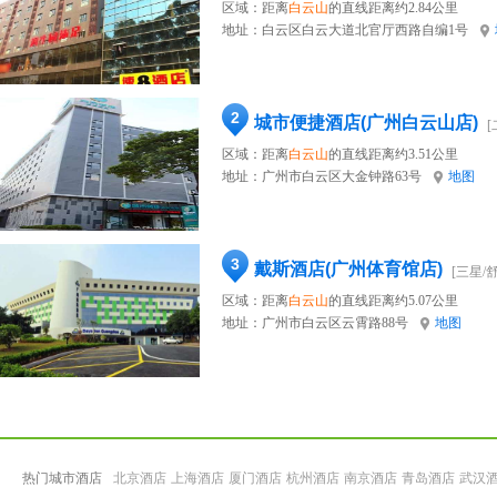
区域：距离
白云山
的直线距离约2.84公里
地址：
白云区白云大道北官厅西路自编1号
2
城市便捷酒店(广州白云山店)
[
区域：距离
白云山
的直线距离约3.51公里
地址：
广州市白云区大金钟路63号
地图
3
戴斯酒店(广州体育馆店)
[三星/
区域：距离
白云山
的直线距离约5.07公里
地址：
广州市白云区云霄路88号
地图
热门城市酒店
北京酒店
上海酒店
厦门酒店
杭州酒店
南京酒店
青岛酒店
武汉