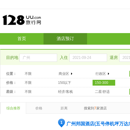
首页
酒店预订
目的地
入住
退房
位置：
不限
商业区
行政区
价格：
不限
150以下
150-300
星级：
不限
经济/客栈
二星/舒适
综合推荐
价格
距离
搜索到
7
家酒店
1
广州邦国酒店(五号停机坪万达