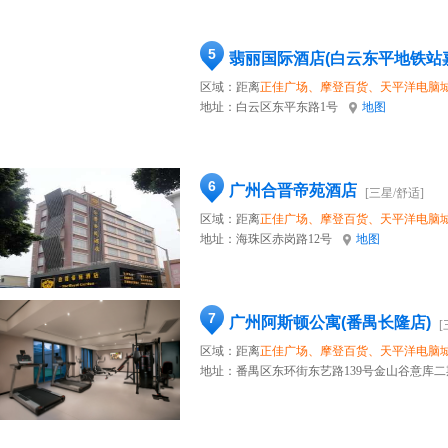
5
翡丽国际酒店(白云东平地铁站
区域：距离
正佳广场、摩登百货、天平洋电脑
地址：
白云区东平东路1号
地图
6
广州合晋帝苑酒店
[三星/舒适]
区域：距离
正佳广场、摩登百货、天平洋电脑
地址：
海珠区赤岗路12号
地图
7
广州阿斯顿公寓(番禺长隆店)
[
区域：距离
正佳广场、摩登百货、天平洋电脑
地址：
番禺区东环街东艺路139号金山谷意库二