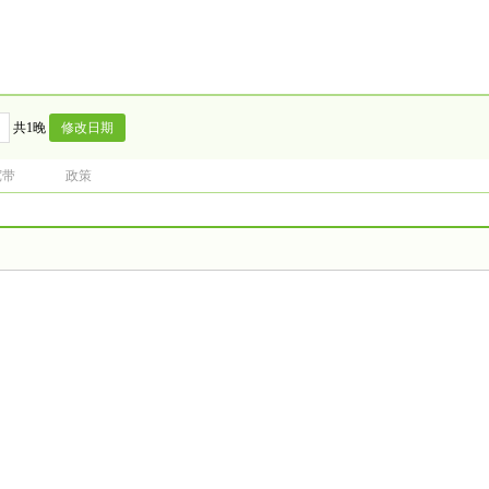
共1晚
宽带
政策