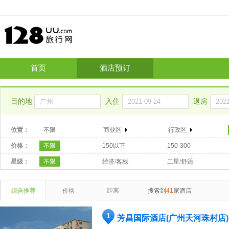
首页
酒店预订
目的地
入住
退房
位置：
不限
商业区
行政区
价格：
不限
150以下
150-300
星级：
不限
经济/客栈
二星/舒适
综合推荐
价格
距离
搜索到
41
家酒店
1
芳昌国际酒店(广州天河珠村店)