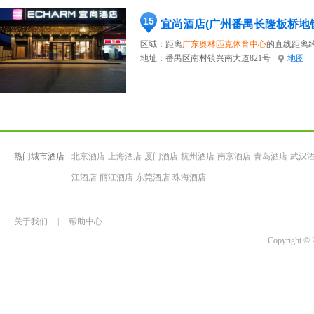
15
宜尚酒店(广州番禺长隆板桥地
区域：距离
广东奥林匹克体育中心
的直线距离约
地址：
番禺区南村镇兴南大道821号
地图
热门城市酒店
北京酒店
上海酒店
厦门酒店
杭州酒店
南京酒店
青岛酒店
武汉
江酒店
丽江酒店
东莞酒店
珠海酒店
关于我们
|
帮助中心
Copyrigh