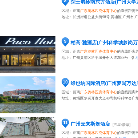
8
院士港岭南东方酒店(广州大学
区域：距离
广东奥林匹克体育中心
的直线距离约
地址：
长洲街道公益大街98号,黄埔区,广州市,
9
柏高·雅酒店(广州科学城萝岗万
区域：距离
广东奥林匹克体育中心
的直线距离约
地址：
广州黄埔区科学城开创大道2838号
10
维也纳国际酒店(广州萝岗万达
区域：距离
广东奥林匹克体育中心
的直线距离约
地址：
黄埔区萝岗开泰大道40号凯得科学会广
11
广州云来斯堡酒店
[五星/豪华]
区域：距离
广东奥林匹克体育中心
的直线距离约