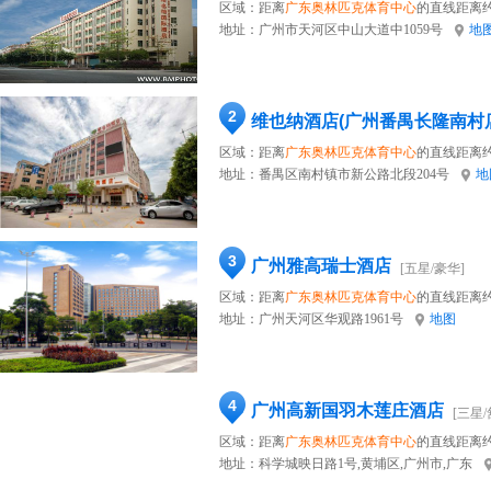
区域：距离
广东奥林匹克体育中心
的直线距离约
地址：
广州市天河区中山大道中1059号
地
2
维也纳酒店(广州番禺长隆南村
区域：距离
广东奥林匹克体育中心
的直线距离约
地址：
番禺区南村镇市新公路北段204号
地
3
广州雅高瑞士酒店
[五星/豪华]
区域：距离
广东奥林匹克体育中心
的直线距离约
地址：
广州天河区华观路1961号
地图
4
广州高新国羽木莲庄酒店
[三星/
区域：距离
广东奥林匹克体育中心
的直线距离约
地址：
科学城映日路1号,黄埔区,广州市,广东