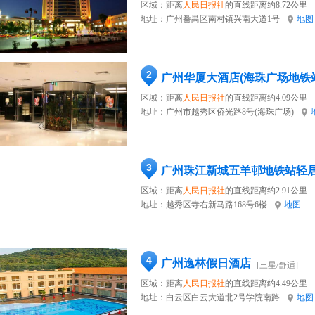
区域：距离
人民日报社
的直线距离约8.72公里
地址：
广州番禺区南村镇兴南大道1号
地图
2
广州华厦大酒店(海珠广场地铁
区域：距离
人民日报社
的直线距离约4.09公里
地址：
广州市越秀区侨光路8号(海珠广场)
3
广州珠江新城五羊邨地铁站轻
区域：距离
人民日报社
的直线距离约2.91公里
地址：
越秀区寺右新马路168号6楼
地图
4
广州逸林假日酒店
[三星/舒适]
区域：距离
人民日报社
的直线距离约4.49公里
地址：
白云区白云大道北2号学院南路
地图