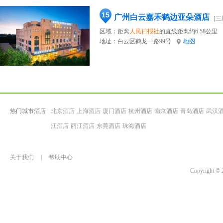
15
广州白云嘉禾鹤边亚朵酒店
[三
区域：距离
人民日报社
的直线距离约6.58公里
地址：
白云区鹤龙一路99号
地图
热门城市酒店
北京酒店
上海酒店
厦门酒店
杭州酒店
南京酒店
青岛酒店
武汉
江酒店
丽江酒店
东莞酒店
珠海酒店
关于我们
|
帮助中心
Copyrigh