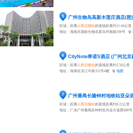
5
广州生物岛高新木莲庄酒店(琶
区域：距离
人民日报社
的直线距离约11.04公里
地址：
海珠区国际生物岛星岛环南路106号
6
CityNote希诺S酒店 (广州北
区域：距离
人民日报社
的直线距离约3.56公里
地址：
海珠区滨江中路352号4楼
地图
7
广州番禺长隆钟村地铁站亚朵
区域：距离
人民日报社
的直线距离约8.22公里
地址：
广东广州番禺区钟村街兴业大道西680号