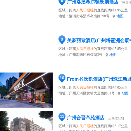
8
广州洛溪希尔顿欢朋酒店
[三星/
区域：距离
人民日报社
的直线距离约4.95公里
地址：
洛浦街洛溪环岛南路398号
地图
9
美豪丽致酒店(广州塔琶洲会展
区域：距离
人民日报社
的直线距离约5.85公里
地址：
广州海珠区石榴岗3号
地图
10
From·K欢凯酒店(广州珠江新
区域：距离
人民日报社
的直线距离约4.05公里
地址：
广州天河区黄埔大道西路81号
地图
11
广州合晋帝苑酒店
[三星/舒适]
区域：距离
人民日报社
的直线距离约5.17公里