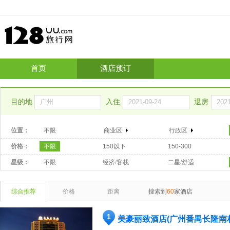
首页
酒店预订
目的地
入住
退房
位置：
不限
商业区
行政区
价格：
不限
150以下
150-300
星级：
不限
经济/客栈
二星/舒适
综合推荐
价格
距离
搜索到
60
家酒店
1
美豪丽致酒店(广州番禺长隆南