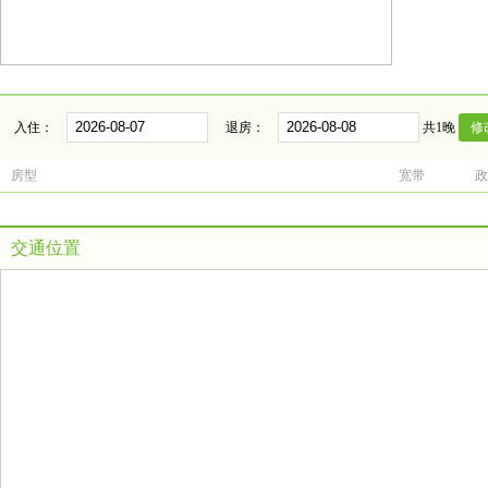
入住：
退房：
共1晚
房型
宽带
政
交通位置