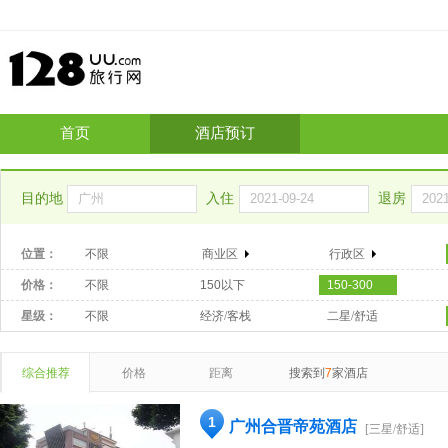
首页
酒店预订
目的地
入住
退房
位置：
不限
商业区
行政区
价格：
不限
150以下
150-300
星级：
不限
经济/客栈
二星/舒适
综合推荐
价格
距离
搜索到
7
家酒店
1
广州合晋帝苑酒店
[三星/舒适]