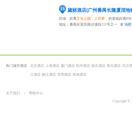
15
黛丽酒店(广州番禺长隆厦滘地
区域：距离
文化公园，人民桥，
的直线距离约8.
地址：
番禺区迎宾路沙溪段111号之一
地图
热门城市酒店
北京酒店
上海酒店
厦门酒店
杭州酒店
南京酒店
青岛酒店
武汉
江酒店
丽江酒店
东莞酒店
珠海酒店
关于我们
|
帮助中心
Copyrigh