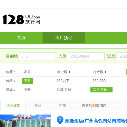
首页
酒店预订
目的地
入住
退房
位置：
不限
商业区
行政区
价格：
不限
150以下
150-300
星级：
不限
经济/客栈
二星/舒适
综合推荐
价格
距离
搜索到
34
家酒店
1
潮漫酒店(广州高铁南站南浦地