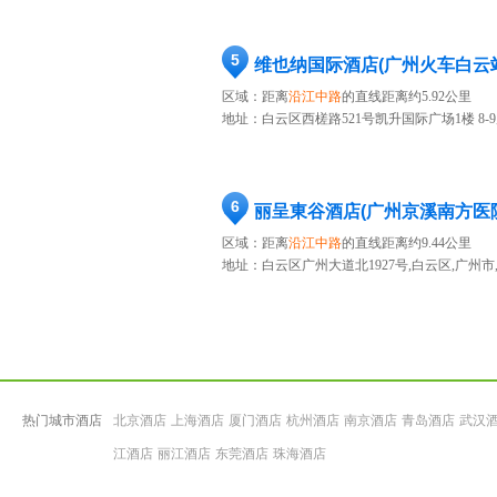
5
维也纳国际酒店(广州火车白云
区域：距离
沿江中路
的直线距离约5.92公里
地址：
白云区西槎路521号凯升国际广场1楼 8-
6
丽呈東谷酒店(广州京溪南方医
区域：距离
沿江中路
的直线距离约9.44公里
地址：
白云区广州大道北1927号,白云区,广州市
热门城市酒店
北京酒店
上海酒店
厦门酒店
杭州酒店
南京酒店
青岛酒店
武汉
江酒店
丽江酒店
东莞酒店
珠海酒店