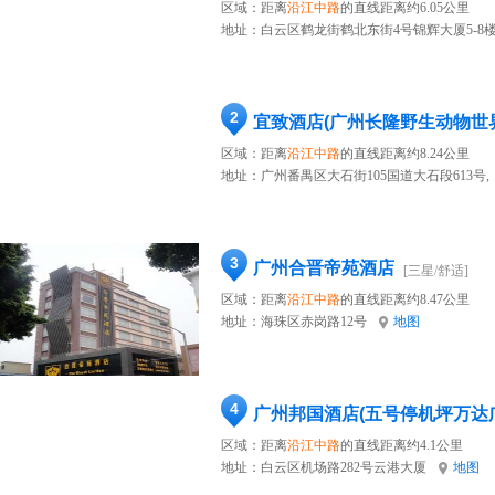
区域：距离
沿江中路
的直线距离约6.05公里
地址：
白云区鹤龙街鹤北东街4号锦辉大厦5-8
2
宜致酒店(广州长隆野生动物世
区域：距离
沿江中路
的直线距离约8.24公里
地址：
广州番禺区大石街105国道大石段613号,
3
广州合晋帝苑酒店
[三星/舒适]
区域：距离
沿江中路
的直线距离约8.47公里
地址：
海珠区赤岗路12号
地图
4
广州邦国酒店(五号停机坪万达
区域：距离
沿江中路
的直线距离约4.1公里
地址：
白云区机场路282号云港大厦
地图