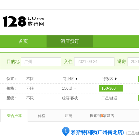
首页
酒店预订
目的地
入住
退房
位置：
不限
商业区
行政区
价格：
不限
150以下
150-300
星级：
不限
经济/客栈
二星/舒适
综合推荐
价格
距离
搜索到
6
家酒店
1
雅斯特国际(广州鹤龙店)
[三星/