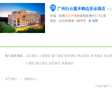
15
广州白云嘉禾鹤边亚朵酒店
[三
区域：距离
沿江中路
的直线距离约5.71公里
地址：
白云区鹤龙一路99号
地图
热门城市酒店
北京酒店
上海酒店
厦门酒店
杭州酒店
南京酒店
青岛酒店
武汉
江酒店
丽江酒店
东莞酒店
珠海酒店
关于我们
|
帮助中心
Copyrigh