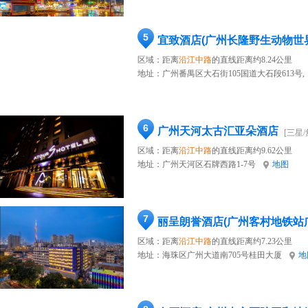
5
宜致酒店(广州长隆野生动物世
区域：距离
沿江中路
的直线距离约8.24公里
地址：
广州番禺区大石街105国道大石段613号,
6
广州天河太古汇亚朵酒店
[三星/
区域：距离
沿江中路
的直线距离约9.62公里
地址：
广州天河区石牌西路1-7号
地图
7
丽呈朗誉酒店(广州客村地铁站
区域：距离
沿江中路
的直线距离约7.23公里
地址：
海珠区广州大道南705号桂田大厦
地