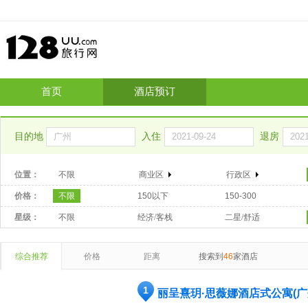
首页
酒店预订
目的地
入住
退房
位置：
不限
商业区
行政区
价格：
不限
150以下
150-300
星级：
不限
经济/客栈
二星/舒适
综合推荐
价格
距离
搜索到
46
家酒店
1