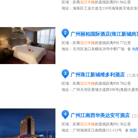
区域：距离
沿江中路
的直线距离约1.94公里
地址：
海珠区工业大道北110号海珠新天地京东
2
广州丽柏国际酒店(珠江新城岗
区域：距离
沿江中路
的直线距离约9.77公里
地址：
天河区龙口东横街28号中辉广场
地
3
广州珠江新城维多利酒店
[三星/
区域：距离
沿江中路
的直线距离约9.78公里
地址：
广州天河区黄埔大道西106号(奥园大厦旁
4
广州江南西华美达安可酒店
[三
区域：距离
沿江中路
的直线距离约1.36公里
地址：
广州海珠区江南西路111-113号
地图