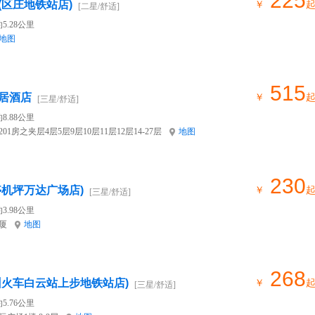
225
(区庄地铁站店)
￥
[二星/舒适]
5.28公里
地图
515
居酒店
￥
[三星/舒适]
8.88公里
1房之夹层4层5层9层10层11层12层14-27层
地图
230
停机坪万达广场店)
￥
[三星/舒适]
3.98公里
厦
地图
268
州火车白云站上步地铁站店)
￥
[三星/舒适]
5.76公里