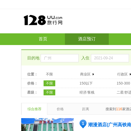
首页
酒店预订
目的地
入住
位置：
不限
商业区
行政区
价格：
不限
150以下
150-300
星级：
不限
经济/客栈
二星/舒
综合推荐
价格
距离
搜索到
116
家酒
1
潮漫酒店(广州高铁