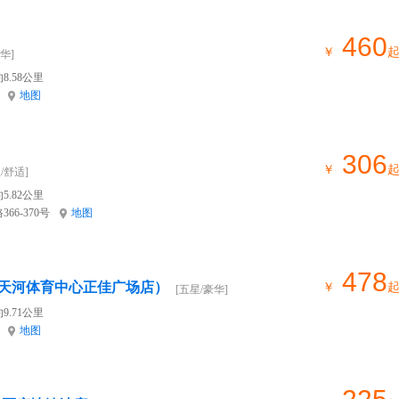
460
￥
华]
8.58公里
地图
306
￥
/舒适]
5.82公里
6-370号
地图
478
天河体育中心正佳广场店）
￥
[五星/豪华]
9.71公里
地图