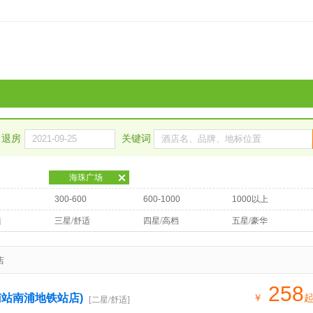
退房
关键词
海珠广场
300-600
600-1000
1000以上
适
三星/舒适
四星/高档
五星/豪华
店
258
南站南浦地铁站店)
￥
[二星/舒适]