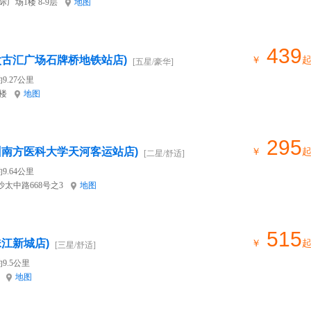
广场1楼 8-9层
地图
439
太古汇广场石牌桥地铁站店)
￥
[五星/豪华]
9.27公里
楼
地图
295
州南方医科大学天河客运站店)
￥
[二星/舒适]
9.64公里
太中路668号之3
地图
515
江新城店)
￥
[三星/舒适]
9.5公里
地图