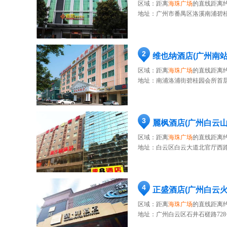
区域：距离
海珠广场
的直线距离约
地址：
广州市番禺区洛溪南浦碧桂
2
维也纳酒店(广州南
区域：距离
海珠广场
的直线距离约
地址：
南浦洛浦街碧桂园会所首层
3
麗枫酒店(广州白云
区域：距离
海珠广场
的直线距离约
地址：
白云区白云大道北官厅西路
4
正盛酒店(广州白云火
区域：距离
海珠广场
的直线距离约
地址：
广州白云区石井石槎路728