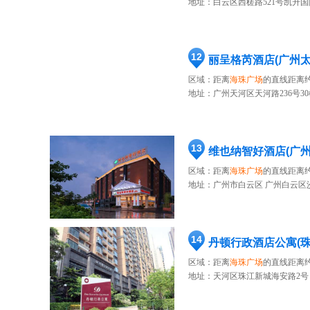
地址：
白云区西槎路521号凯升国际
12
丽呈格芮酒店(广州
区域：距离
海珠广场
的直线距离约
地址：
广州天河区天河路236号30
13
维也纳智好酒店(广
区域：距离
海珠广场
的直线距离约
地址：
广州市白云区 广州白云区沙
14
丹顿行政酒店公寓(珠
区域：距离
海珠广场
的直线距离约
地址：
天河区珠江新城海安路2号