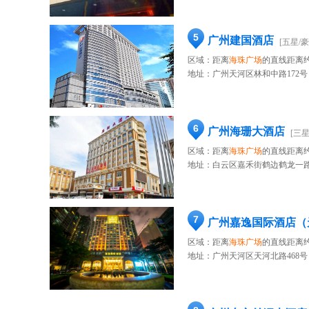
5
广州建国酒店
[五星/豪
区域：距离
海珠广场
的直线距离约
地址：
广州天河区林和中路172号
6
广州海珊大酒店
[三星
区域：距离
海珠广场
的直线距离约
地址：
白云区嘉禾街鹤边鹤龙一路36
7
广州嘉逸国际酒店（
区域：距离
海珠广场
的直线距离约
地址：
广州天河区天河北路468号