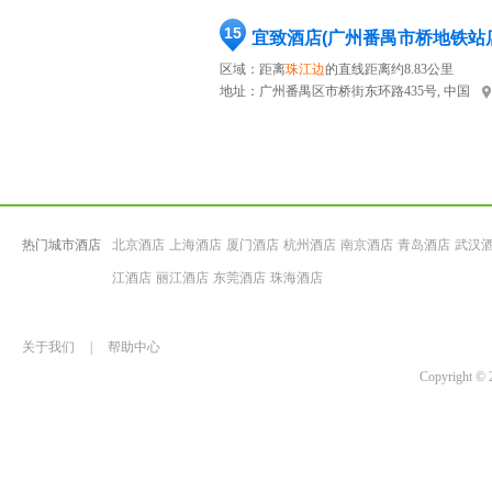
15
宜致酒店(广州番禺市桥地铁站
区域：距离
珠江边
的直线距离约8.83公里
地址：
广州番禺区市桥街东环路435号, 中国
热门城市酒店
北京酒店
上海酒店
厦门酒店
杭州酒店
南京酒店
青岛酒店
武汉
江酒店
丽江酒店
东莞酒店
珠海酒店
关于我们
|
帮助中心
Copyrigh