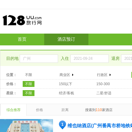
首页
酒店预订
目的地
入住
退房
位置：
不限
商业区
行政区
价格：
不限
150以下
150-300
星级：
不限
经济/客栈
二星/舒适
综合推荐
价格
距离
搜索到
110
家酒店
1
维也纳酒店(广州番禺市桥地铁