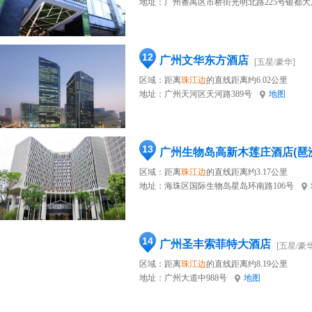
地址：
广州番禺区市桥街光明北路225号银都大
12
广州文华东方酒店
[五星/豪华]
区域：距离
珠江边
的直线距离约6.02公里
地址：
广州天河区天河路389号
地图
13
广州生物岛高新木莲庄酒店(琶
区域：距离
珠江边
的直线距离约3.17公里
地址：
海珠区国际生物岛星岛环南路106号
14
广州圣丰索菲特大酒店
[五星/豪华
区域：距离
珠江边
的直线距离约8.19公里
地址：
广州大道中988号
地图