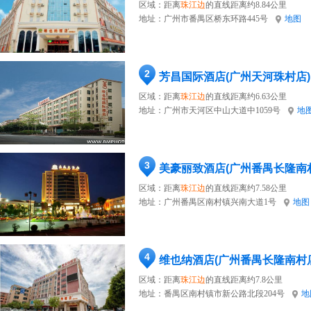
区域：距离
珠江边
的直线距离约8.84公里
地址：
广州市番禺区桥东环路445号
地图
2
芳昌国际酒店(广州天河珠村店)
区域：距离
珠江边
的直线距离约6.63公里
地址：
广州市天河区中山大道中1059号
地
3
美豪丽致酒店(广州番禺长隆南
区域：距离
珠江边
的直线距离约7.58公里
地址：
广州番禺区南村镇兴南大道1号
地图
4
维也纳酒店(广州番禺长隆南村
区域：距离
珠江边
的直线距离约7.8公里
地址：
番禺区南村镇市新公路北段204号
地