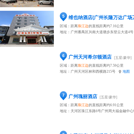
5
维也纳酒店(广州长隆万达广场
区域：距离
珠江边
的直线距离约7.16公里
地址：
广州番禺区兴南大道塘步东登云大道4号
6
广州天河希尔顿酒店
[五星/豪华]
区域：距离
珠江边
的直线距离约7.59公里
地址：
广州天河区林和西横路215号
地图
7
广州瑰丽酒店
[五星/豪华]
区域：距离
珠江边
的直线距离约6.91公里
地址：
天河区珠江东路6号广州周大福金融中心9