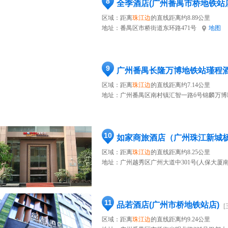
8
全季酒店(广州番禺市桥地铁站
区域：距离
珠江边
的直线距离约8.89公里
地址：
番禺区市桥街道东环路471号
地图
9
广州番禺长隆万博地铁站瑾程
区域：距离
珠江边
的直线距离约7.14公里
地址：
广州番禺区南村镇汇智一路6号锦麟万博
10
如家商旅酒店（广州珠江新城
区域：距离
珠江边
的直线距离约8.25公里
地址：
广州越秀区广州大道中301号(人保大厦南
11
品若酒店(广州市桥地铁站店)
[
区域：距离
珠江边
的直线距离约9.24公里