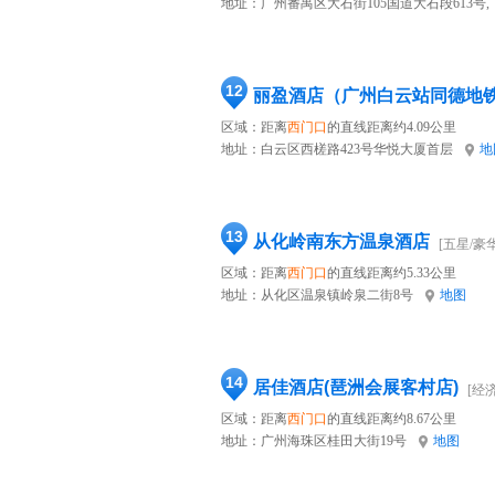
地址：
广州番禺区大石街105国道大石段613号,
12
丽盈酒店（广州白云站同德地
区域：距离
西门口
的直线距离约4.09公里
地址：
白云区西槎路423号华悦大厦首层
地
13
从化岭南东方温泉酒店
[五星/豪华
区域：距离
西门口
的直线距离约5.33公里
地址：
从化区温泉镇岭泉二街8号
地图
14
居佳酒店(琶洲会展客村店)
[经
区域：距离
西门口
的直线距离约8.67公里
地址：
广州海珠区桂田大街19号
地图