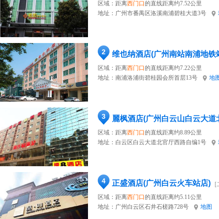
区域：距离
西门口
的直线距离约7.52公里
地址：
广州市番禺区洛溪南浦碧桂大道3号
2
维也纳酒店(广州南站南浦地铁
区域：距离
西门口
的直线距离约7.22公里
地址：
南浦洛浦街碧桂园会所首层13号
地
3
麗枫酒店(广州白云山白云大道
区域：距离
西门口
的直线距离约8.89公里
地址：
白云区白云大道北官厅西路自编1号
4
正盛酒店(广州白云火车站店)
[
区域：距离
西门口
的直线距离约5.11公里
地址：
广州白云区石井石槎路728号
地图