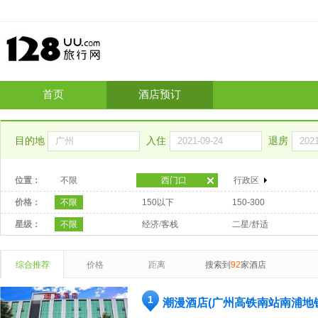
首页
酒店预订
目的地
入住
退房
位置：
不限
西门口
行政区
价格：
不限
150以下
150-300
星级：
不限
经济/客栈
二星/舒适
综合推荐
价格
距离
搜索到
92
家酒店
1
潮漫酒店(广州高铁南站南浦地