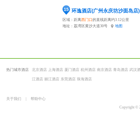
15
环逸酒店(广州永庆坊沙面岛店)
区域：距离
西门口
的直线距离约3.12公里
地址：
荔湾区黄沙大道30号
地图
热门城市酒店
北京酒店
上海酒店
厦门酒店
杭州酒店
南京酒店
青岛酒店
武汉
江酒店
丽江酒店
东莞酒店
珠海酒店
关于我们
|
帮助中心
Copyrigh