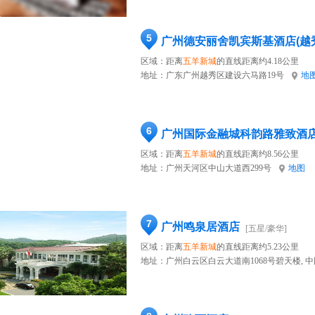
5
广州德安丽舍凯宾斯基酒店(越
区域：距离
五羊新城
的直线距离约4.18公里
地址：
广东广州越秀区建设六马路19号
地
6
广州国际金融城科韵路雅致酒
区域：距离
五羊新城
的直线距离约8.56公里
地址：
广州天河区中山大道西299号
地图
7
广州鸣泉居酒店
[五星/豪华]
区域：距离
五羊新城
的直线距离约5.23公里
地址：
广州白云区白云大道南1068号碧天楼, 中