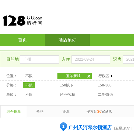
首页
酒店预订
目的地
入住
退房
位置：
不限
五羊新城
行政区
价格：
不限
150以下
150-300
星级：
不限
经济/客栈
二星/舒适
综合推荐
价格
距离
搜索到
36
家酒店
1
广州天河希尔顿酒店
[五星/豪华]