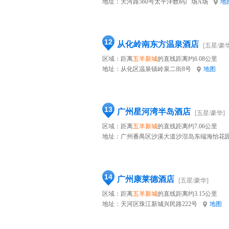
地址：
天河路560号太平洋数码广场A场
地
12
从化岭南东方温泉酒店
[五星/豪华
区域：距离
五羊新城
的直线距离约6.08公里
地址：
从化区温泉镇岭泉二街8号
地图
13
广州星河湾半岛酒店
[五星/豪华]
区域：距离
五羊新城
的直线距离约7.06公里
地址：
广州番禺区沙溪大道沙滘岛东端海怡花
14
广州康莱德酒店
[五星/豪华]
区域：距离
五羊新城
的直线距离约3.15公里
地址：
天河区珠江新城兴民路222号
地图