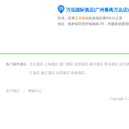
15
万泓国际酒店(广州番禺万达店)
区域：距离
五羊新城
的直线距离约8.01公里
地址：
南村镇官堂村镇南路3号，长隆旅游度假区
热门城市酒店
北京酒店
上海酒店
厦门酒店
杭州酒店
南京酒店
青岛酒店
武汉
江酒店
丽江酒店
东莞酒店
珠海酒店
关于我们
|
帮助中心
Copyrigh