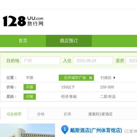
首页
酒店预订
目的地
入住
退房
位置：
不限
石井城市广场
行政区
价格：
不限
150以下
150-300
星级：
不限
经济/客栈
二星/舒适
综合推荐
价格
距离
搜索到
1
家酒店
1
戴斯酒店(广州体育馆店)
[三星/