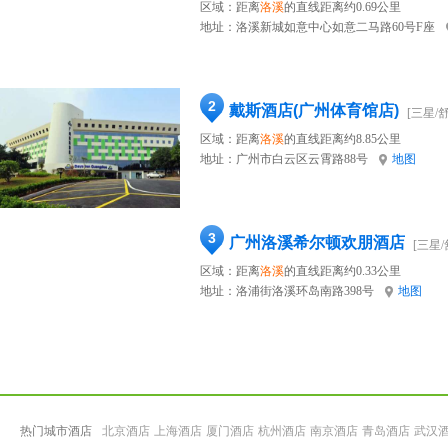
区域：距离
洛溪
的直线距离约0.69公里
地址：
洛溪新城如意中心如意二马路60号F座
2
戴斯酒店(广州体育馆店)
[三星/
区域：距离
洛溪
的直线距离约8.85公里
地址：
广州市白云区云霄路88号
地图
3
广州洛溪希尔顿欢朋酒店
[三星/
区域：距离
洛溪
的直线距离约0.33公里
地址：
洛浦街洛溪环岛南路398号
地图
热门城市酒店
北京酒店
上海酒店
厦门酒店
杭州酒店
南京酒店
青岛酒店
武汉