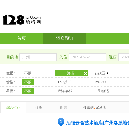
首页
酒店预订
目的地
入住
退房
位置：
不限
洛溪
行政区
价格：
不限
150以下
150-300
星级：
不限
经济/客栈
二星/舒适
综合推荐
价格
距离
搜索到
3
家酒店
1
泊隐云舍艺术酒店(广州洛溪地