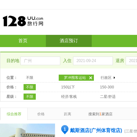
首页
酒店预订
目的地
入住
退房
位置：
不限
罗冲围客运站
行政区
价格：
不限
150以下
150-300
星级：
不限
经济/客栈
二星/舒适
综合推荐
价格
距离
搜索到
1
家酒店
1
戴斯酒店(广州体育馆店)
[三星/