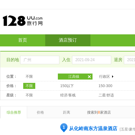
首页
酒店预订
目的地
入住
退房
位置：
不限
江高镇
行政区
价格：
不限
150以下
150-300
星级：
不限
经济/客栈
二星/舒适
综合推荐
价格
距离
搜索到
8
家酒店
1
从化岭南东方温泉酒店
[五星/豪华