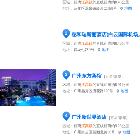
区域：距离
江高镇
的直线距离约8.43公里
地址：
从化区温泉镇岭泉二街8号
地图
2
穗和瑞斯丽酒店(白云国际机场
区域：距离
江高镇
的直线距离约8.48公里
地址：
鹤龙七路9号
地图
3
广州东方宾馆
[五星/豪华]
区域：距离
江高镇
的直线距离约8.91公里
地址：
广州越秀区流花路120号
地图
4
广州新世界酒店
[五星/豪华]
区域：距离
江高镇
的直线距离约9.28公里
地址：
广州白云区百顺北路30号
地图