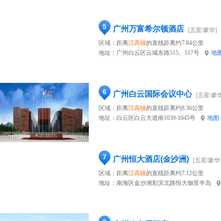
5
广州万富希尔顿酒店
[五星/豪华]
区域：距离
江高镇
的直线距离约7.84公里
地址：
广州白云区云城东路515、517号
地
6
广州白云国际会议中心
[五星/豪华
区域：距离
江高镇
的直线距离约8.36公里
地址：
白云区白云大道南1039-1045号
地图
7
广州恒大酒店(金沙洲)
[五星/豪华
区域：距离
江高镇
的直线距离约7.12公里
地址：
南海区金沙洲彩滨北路恒大御景半岛