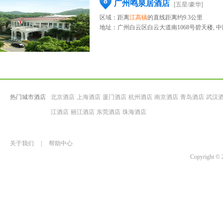
8
广州鸣泉居酒店
[五星/豪华]
区域：距离
江高镇
的直线距离约9.3公里
地址：
广州白云区白云大道南1068号碧天楼, 中
热门城市酒店
北京酒店
上海酒店
厦门酒店
杭州酒店
南京酒店
青岛酒店
武汉
江酒店
丽江酒店
东莞酒店
珠海酒店
关于我们
|
帮助中心
Copyrigh