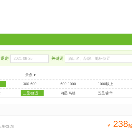
退房
关键词
景点
300-600
600-1000
1000以上
适
三星/舒适
四星/高档
五星/豪华
238
￥
三星/舒适]