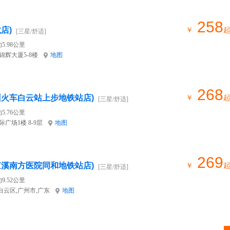
258
店)
￥
[三星/舒适]
5.98公里
辉大厦5-8楼
地图
268
州火车白云站上步地铁站店)
￥
[三星/舒适]
5.76公里
广场1楼 8-9层
地图
269
京溪南方医院同和地铁站店)
￥
[三星/舒适]
9.52公里
白云区,广州市,广东
地图