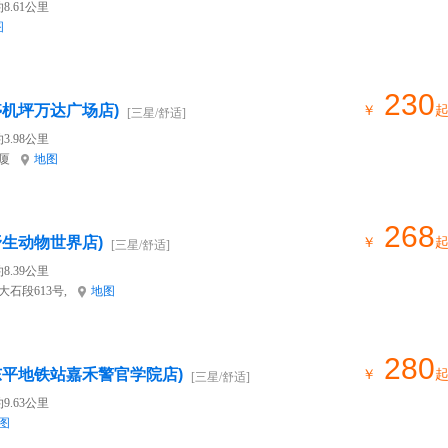
8.61公里
图
230
停机坪万达广场店)
￥
[三星/舒适]
3.98公里
厦
地图
268
野生动物世界店)
￥
[三星/舒适]
8.39公里
石段613号,
地图
280
东平地铁站嘉禾警官学院店)
￥
[三星/舒适]
9.63公里
图