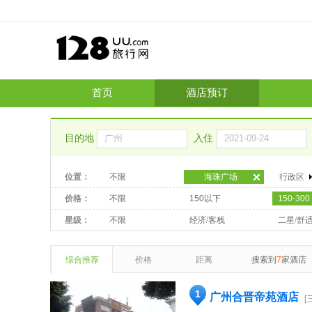
首页
酒店预订
目的地
入住
位置：
不限
海珠广场
行政区
价格：
不限
150以下
150-300
星级：
不限
经济/客栈
二星/舒
综合推荐
价格
距离
搜索到
7
家酒店
1
广州合晋帝苑酒店
[