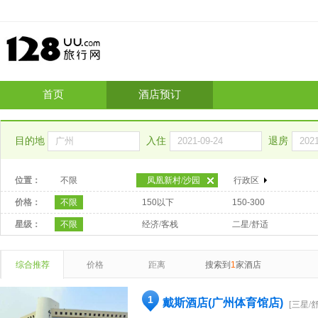
首页
酒店预订
目的地
入住
退房
位置：
不限
凤凰新村/沙园
行政区
价格：
不限
150以下
150-300
星级：
不限
经济/客栈
二星/舒适
综合推荐
价格
距离
搜索到
1
家酒店
1
戴斯酒店(广州体育馆店)
[三星/