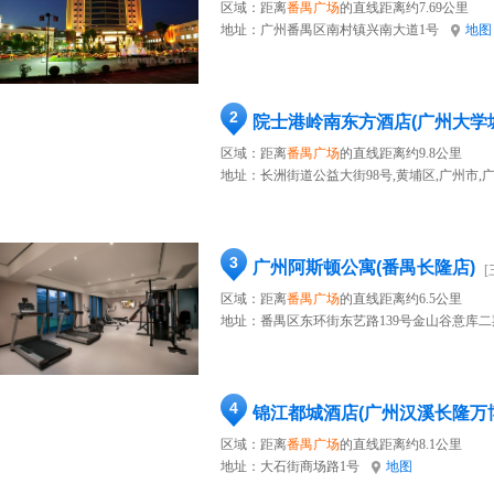
区域：距离
番禺广场
的直线距离约7.69公里
地址：
广州番禺区南村镇兴南大道1号
地图
2
院士港岭南东方酒店(广州大学
区域：距离
番禺广场
的直线距离约9.8公里
地址：
长洲街道公益大街98号,黄埔区,广州市,
3
广州阿斯顿公寓(番禺长隆店)
[
区域：距离
番禺广场
的直线距离约6.5公里
地址：
番禺区东环街东艺路139号金山谷意库二
4
锦江都城酒店(广州汉溪长隆万
区域：距离
番禺广场
的直线距离约8.1公里
地址：
大石街商场路1号
地图