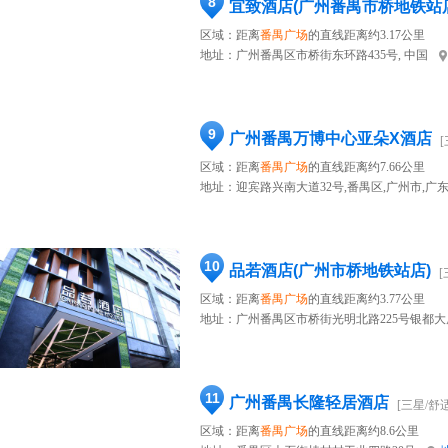
8
宜致酒店(广州番禺市桥地铁站
区域：距离
番禺广场
的直线距离约3.17公里
地址：
广州番禺区市桥街东环路435号, 中国
9
广州番禺万博中心亚朵X酒店
区域：距离
番禺广场
的直线距离约7.66公里
地址：
迎宾路兴南大道32号,番禺区,广州市,广
10
品若酒店(广州市桥地铁站店)
[
区域：距离
番禺广场
的直线距离约3.77公里
地址：
广州番禺区市桥街光明北路225号银都大
11
广州番禺长隆轻居酒店
[三星/舒适
区域：距离
番禺广场
的直线距离约8.6公里