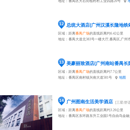
地址：
番禺区大石街植村村工业四路20号
12
总统大酒店(广州汉溪长隆地铁
区域：距离
番禺广场
的直线距离约6.42公里
地址：
番禺大道北383号一楼大厅,番禺区,广州市
13
美豪丽致酒店(广州南站番禺长
区域：距离
番禺广场
的直线距离约7.7公里
地址：
番禺区南村镇兴南大道581号
地图
14
广州图南生活美学酒店
[三星/舒适
区域：距离
番禺广场
的直线距离约3.26公里
地址：
番禺区东环路东升工业园1号自由鸟金融大