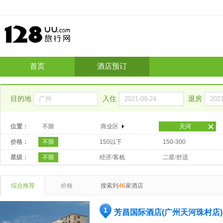
首页
酒店预订
目的地
入住
退房
位置：
不限
商业区
天河
价格：
不限
150以下
150-300
星级：
不限
经济/客栈
二星/舒适
综合推荐
价格
搜索到
46
家酒店
1
芳昌国际酒店(广州天河珠村店)