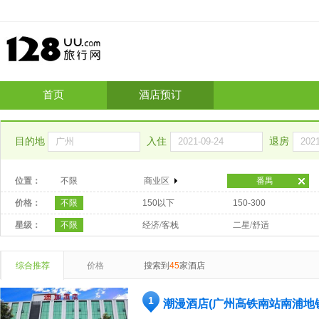
首页
酒店预订
目的地
入住
退房
位置：
不限
商业区
番禺
价格：
不限
150以下
150-300
星级：
不限
经济/客栈
二星/舒适
综合推荐
价格
搜索到
45
家酒店
1
潮漫酒店(广州高铁南站南浦地