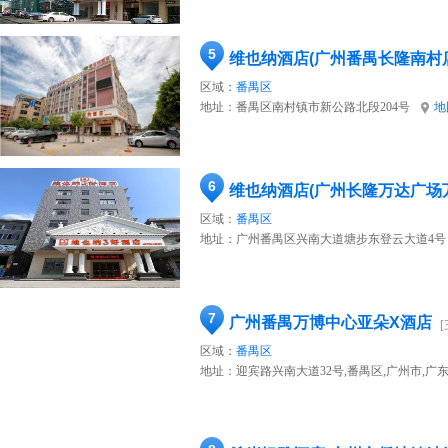
5
维也纳酒店(广州番禺长隆南村
区域：
番禺区
地址：
番禺区南村镇市新公路北段204号
地
6
维也纳酒店(广州长隆万达广场
区域：
番禺区
地址：
广州番禺区兴南大道塘步东登云大道4号
7
广州番禺万博中心亚朵X酒店
区域：
番禺区
地址：
迎宾路兴南大道32号,番禺区,广州市,广