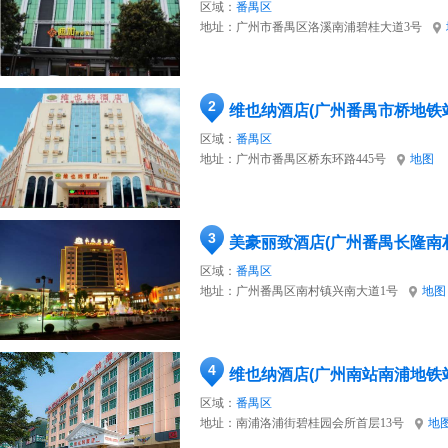
区域：
番禺区
地址：
广州市番禺区洛溪南浦碧桂大道3号
2
维也纳酒店(广州番禺市桥地铁
区域：
番禺区
地址：
广州市番禺区桥东环路445号
地图
3
美豪丽致酒店(广州番禺长隆南
区域：
番禺区
地址：
广州番禺区南村镇兴南大道1号
地图
4
维也纳酒店(广州南站南浦地铁
区域：
番禺区
地址：
南浦洛浦街碧桂园会所首层13号
地