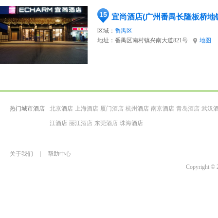
15
宜尚酒店(广州番禺长隆板桥地
区域：
番禺区
地址：
番禺区南村镇兴南大道821号
地图
热门城市酒店
北京酒店
上海酒店
厦门酒店
杭州酒店
南京酒店
青岛酒店
武汉
江酒店
丽江酒店
东莞酒店
珠海酒店
关于我们
|
帮助中心
Copyrigh