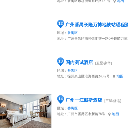
地址：
番禺区市桥街道东环路471号
地图
12
广州番禺长隆万博地铁站瑾程
区域：
番禺区
地址：
广州番禺区南村镇汇智一路6号锦麟万博
13
国内测试酒店
[五星/豪华]
区域：
番禺区
地址：
徐州泉山区淮海西路248-2号
地图
14
广州一江戴斯酒店
[三星/舒适]
区域：
番禺区
地址：
广州市番禺区市新路78号
地图