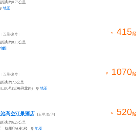
距离约0.76公里
地图
415
￥
[五星/豪华]
距离约8.18公里
地图
1070
￥
[五星/豪华]
距离约7.5公里
山86号(近梅灵北路)
地图
520
天池高空江景酒店
￥
[五星/豪华]
距离约6.27公里
，杭州印A座1楼
地图