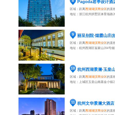
8
Pagoda君亭设计酒
区域：距离
西湖湖滨商业区
的直线
地址：
浙江杭州拱墅区体育场路2
9
丽呈别院·烟霞山庄(
区域：距离
西湖湖滨商业区
的直线
地址：
杭州西湖区翁家山204号
10
杭州西湖景澜·玉皇
区域：距离
西湖湖滨商业区
的直
地址：
上城区玉皇山南基金小镇2
11
杭州文华景澜大酒店
区域：距离
西湖湖滨商业区
的直线