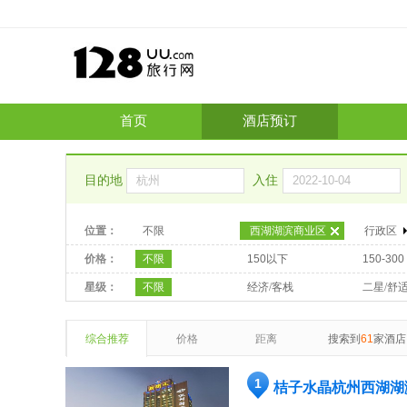
首页
酒店预订
目的地
入住
位置：
不限
西湖湖滨商业区
行政区
价格：
不限
150以下
150-300
星级：
不限
经济/客栈
二星/舒
综合推荐
价格
距离
搜索到
61
家酒店
1
桔子水晶杭州西湖湖