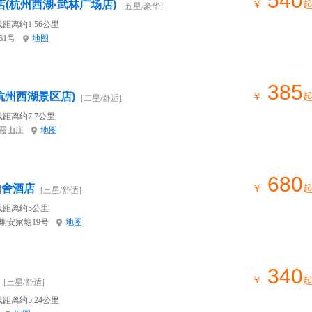
540
店(杭州西湖·武林广场店)
￥
[五星/豪华]
距离约1.56公里
61号
地图
385
杭州西湖景区店)
￥
[二星/舒适]
距离约7.7公里
烟霞山庄
地图
680
山舍酒店
￥
[三星/舒适]
线距离约5公里
期安家塘19号
地图
340
￥
[三星/舒适]
距离约5.24公里