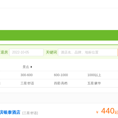
退房
关键词
景点
300-600
600-1000
1000以上
适
三星/舒适
四星/高档
五星/豪华
440
滨银泰酒店
￥
[三星/舒适]