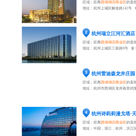
区域：距离
西湖湖滨商业区
的直线
地址：
杭州上城区解放路142号
2
杭州瑞立江河汇酒店
区域：距离
西湖湖滨商业区
的直线
地址：
杭州上城区三新路9号
3
杭州雷迪森龙井庄园
区域：距离
西湖湖滨商业区
的直线
地址：
杭州市西湖区龙井路里鸡笼
4
杭州诗莉莉漫戈塔·
区域：距离
西湖湖滨商业区
的直线
地址：
中国，浙江，杭州，滨江区