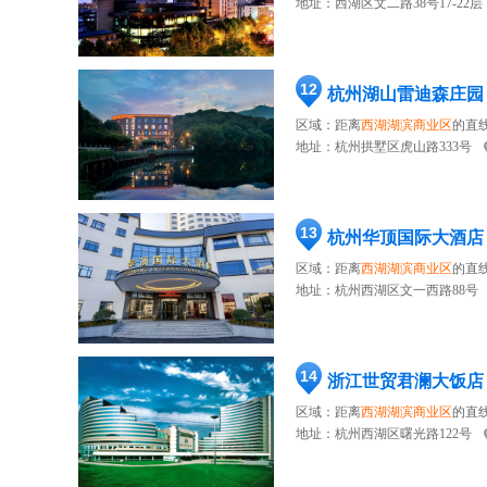
地址：
西湖区文二路38号17-22层
12
杭州湖山雷迪森庄园
区域：距离
西湖湖滨商业区
的直线
地址：
杭州拱墅区虎山路333号
13
杭州华顶国际大酒店
区域：距离
西湖湖滨商业区
的直线
地址：
杭州西湖区文一西路88号
14
浙江世贸君澜大饭店
区域：距离
西湖湖滨商业区
的直线
地址：
杭州西湖区曙光路122号