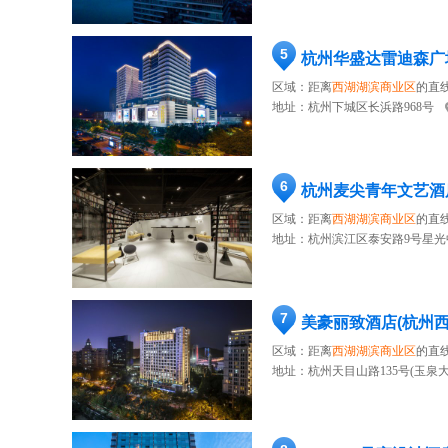
5
杭州华盛达雷迪森广
区域：距离
西湖湖滨商业区
的直线
地址：
杭州下城区长浜路968号
6
杭州麦尖青年文艺酒
区域：距离
西湖湖滨商业区
的直线
地址：
杭州滨江区泰安路9号星光
7
美豪丽致酒店(杭州
区域：距离
西湖湖滨商业区
的直线
地址：
杭州天目山路135号(玉泉大