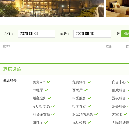
入住：
退房：
共1晚
房型
宽带
政
酒店设施
酒店服务
免费Wifi
免费停车
商务中心
中餐厅
西餐厅
邮政服务
婚宴服务
叫醒服务
洗衣服务
专职行李员
行李寄存
票务服务
前台保险柜
安全消防系统
大堂吧
咖啡厅
无烟楼层
无障碍通