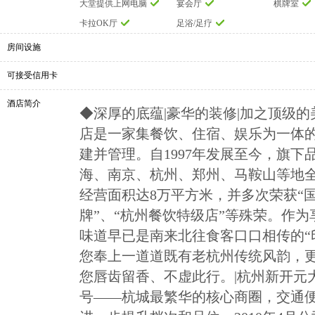
大堂提供上网电脑
宴会厅
棋牌室
卡拉OK厅
足浴/足疗
房间设施
可接受信用卡
酒店简介
◆深厚的底蕴|豪华的装修|加之顶级的
店是一家集餐饮、住宿、娱乐为一体
建并管理。自1997年发展至今，旗
海、南京、杭州、郑州、马鞍山等地全
经营面积达8万平方米，并多次荣获“
牌”、“杭州餐饮特级店”等殊荣。作为
味道早已是南来北往食客口口相传的“
您奉上一道道既有老杭州传统风韵，
您唇齿留香、不虚此行。|杭州新开元
号——杭城最繁华的核心商圈，交通