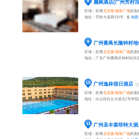
8
麗枫酒店(广州芳村滘
区域：距离
北京路/海珠广场
的直
地址：
芳村大道西430号
地图
9
广州番禺长隆钟村地
区域：距离
北京路/海珠广场
的直
地址：
广东广州番禺区钟村街兴业
10
广州逸林假日酒店
[
区域：距离
北京路/海珠广场
的直
地址：
白云区白云大道北2号学院
11
广州圣丰索菲特大酒
区域：距离
北京路/海珠广场
的直