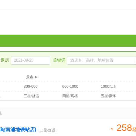
退房
关键词
景点
300-600
600-1000
1000以上
适
三星/舒适
四星/高档
五星/豪华
店
258
南站南浦地铁站店)
￥
[二星/舒适]