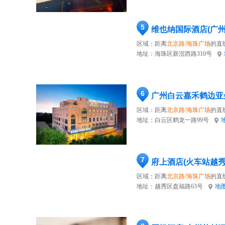
5
维也纳国际酒店(广
区域：距离
北京路/海珠广场
的直
地址：
海珠区新滘西路310号
6
广州白云嘉禾鹤边亚
区域：距离
北京路/海珠广场
的直
地址：
白云区鹤龙一路99号
7
府上酒店(火车站越秀
区域：距离
北京路/海珠广场
的直
地址：
越秀区盘福路63号
地