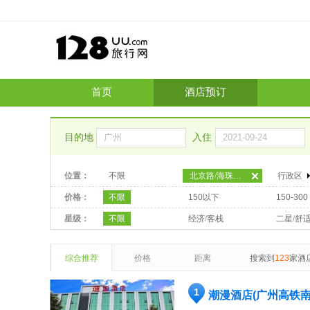
首页
酒店预订
目的地
入住
位置：
不限
北京路/海珠广场
行政区
价格：
不限
150以下
150-300
星级：
不限
经济/客栈
二星/舒
综合推荐
价格
距离
搜索到
123
家酒
1
潮漫酒店(广州高铁