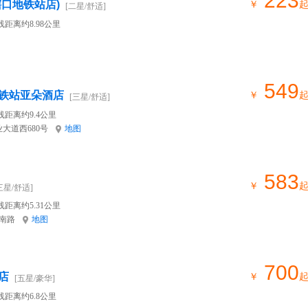
223
口地铁站店)
￥
[二星/舒适]
线距离约8.98公里
549
铁站亚朵酒店
￥
[三星/舒适]
线距离约9.4公里
大道西680号
地图
583
￥
三星/舒适]
线距离约5.31公里
南路
地图
700
店
￥
[五星/豪华]
线距离约6.8公里