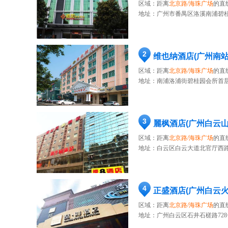
区域：距离
北京路/海珠广场
的直
地址：
广州市番禺区洛溪南浦碧桂
2
维也纳酒店(广州南
区域：距离
北京路/海珠广场
的直
地址：
南浦洛浦街碧桂园会所首层
3
麗枫酒店(广州白云
区域：距离
北京路/海珠广场
的直
地址：
白云区白云大道北官厅西路
4
正盛酒店(广州白云火
区域：距离
北京路/海珠广场
的直
地址：
广州白云区石井石槎路728