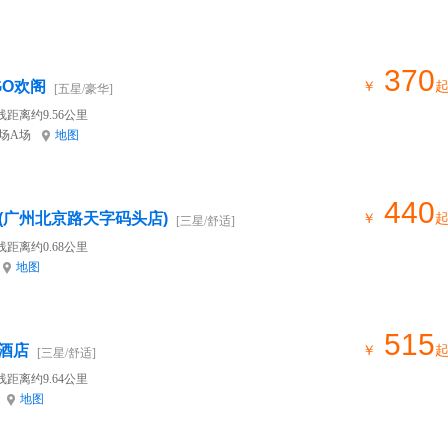
370
GO欢阁
￥
[五星/豪华]
线距离约9.56公里
场A场
地图
440
店 (广州北京路天字码头店)
￥
[三星/舒适]
线距离约0.68公里
地图
515
酒店
￥
[三星/舒适]
线距离约9.64公里
地图